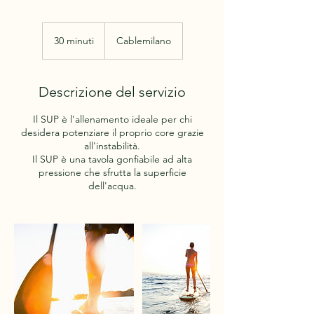
30 minuti
3
Cablemilano
0
m
i
Descrizione del servizio
n
u
Il SUP è l'allenamento ideale per chi
t
desidera potenziare il proprio core grazie
i
all'instabilità.
Il SUP è una tavola gonfiabile ad alta
pressione che sfrutta la superficie
dell'acqua.