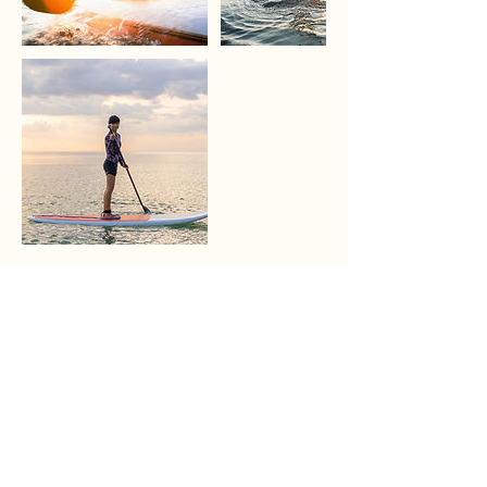
Dettagli di contatto
Via Edmondo de Amicis, 6, 20090 Gudo
Gambaredo, Buccinasco MI, Italia