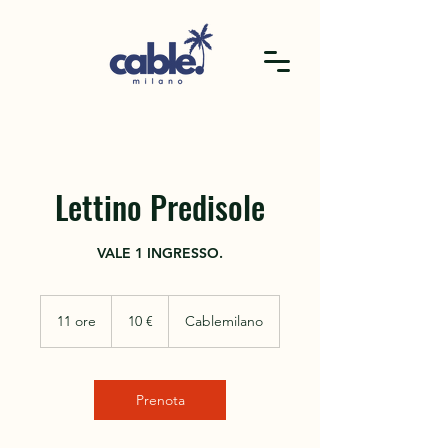
Lettino Predisole
10
euro
11 ore
1
10 €
Cablemilano
1
o
r
e
Prenota