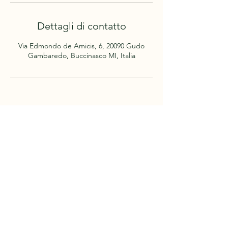
Dettagli di contatto
Via Edmondo de Amicis, 6, 20090 Gudo
Gambaredo, Buccinasco MI, Italia
Prenota
Cablemilano
© 2022 by
|
info@cablemilano.it
Via Edmondo de Amicis, 6, Gudo Gambaredo
20090 Buccinasco MI |
Privacy Policy
| Credits |
Contributi ricevuti nell’anno 2021