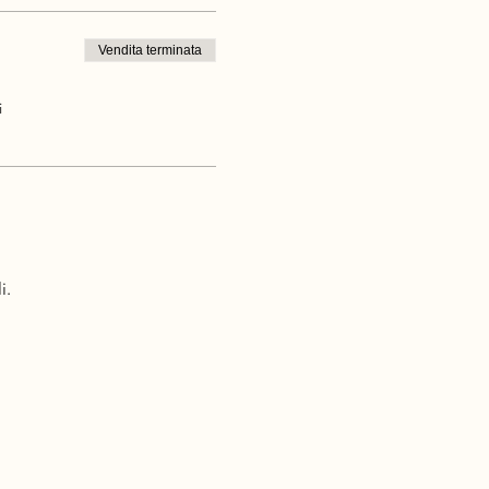
Vendita terminata
i
i.