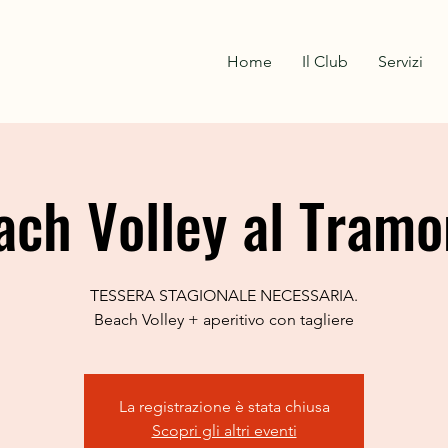
Home
Il Club
Servizi
ach Volley al Tramo
TESSERA STAGIONALE NECESSARIA.
Beach Volley + aperitivo con tagliere
La registrazione è stata chiusa
Scopri gli altri eventi