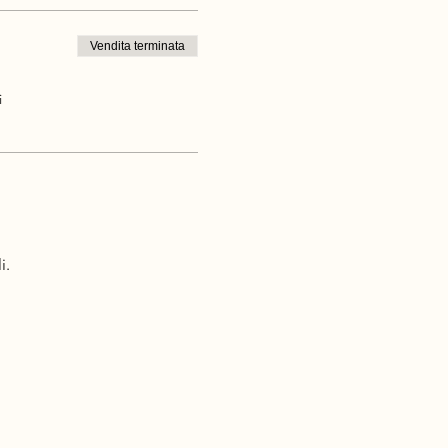
Vendita terminata
i
i.